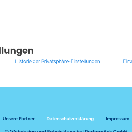
llungen
Historie der Privatsphäre-Einstellungen
Einw
Unsere Partner
Datenschutzerklärung
Impressum
©
Webdesign und Entwicklung bei PerformAds GmbH